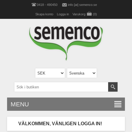
0418 - 490450
info [at] semenco.se
Skapa konto
Logga in
Varukorg
(0)
MENU
VÄLKOMMEN, VÄNLIGEN LOGGA IN!