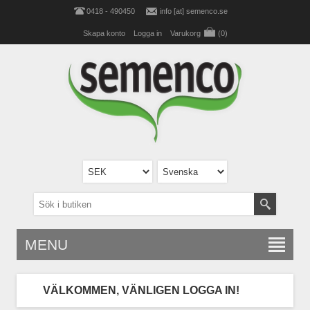
0418 - 490450
info [at] semenco.se
Skapa konto
Logga in
Varukorg
(0)
MENU
VÄLKOMMEN, VÄNLIGEN LOGGA IN!