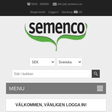
0418 - 490450
info [at] semenco.se
Skapa konto
Logga in
Varukorg
(0)
MENU
VÄLKOMMEN, VÄNLIGEN LOGGA IN!