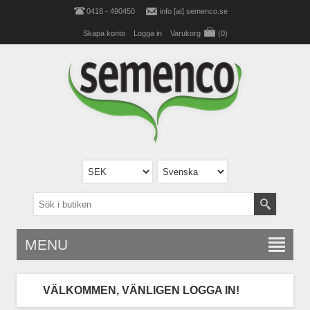
0418 - 490450
info [at] semenco.se
Skapa konto
Logga in
Varukorg
(0)
MENU
VÄLKOMMEN, VÄNLIGEN LOGGA IN!